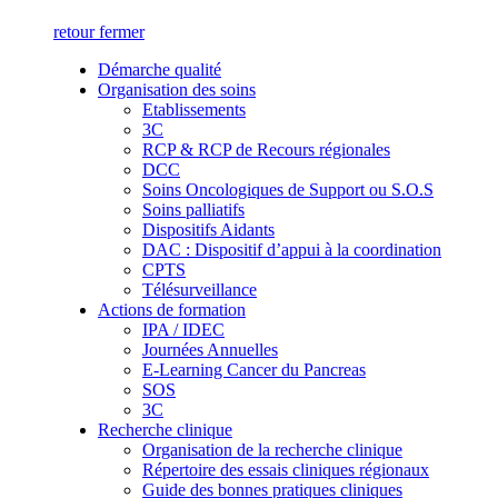
retour
fermer
Démarche qualité
Organisation des soins
Etablissements
3C
RCP & RCP de Recours régionales
DCC
Soins Oncologiques de Support ou S.O.S
Soins palliatifs
Dispositifs Aidants
DAC : Dispositif d’appui à la coordination
CPTS
Télésurveillance
Actions de formation
IPA / IDEC
Journées Annuelles
E-Learning Cancer du Pancreas
SOS
3C
Recherche clinique
Organisation de la recherche clinique
Répertoire des essais cliniques régionaux
Guide des bonnes pratiques cliniques