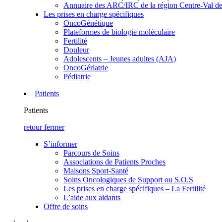
Annuaire des ARC/IRC de la région Centre-Val de
Les prises en charge spécifiques
OncoGénétique
Plateformes de biologie moléculaire
Fertilité
Douleur
Adolescents – Jeunes adultes (AJA)
OncoGériatrie
Pédiatrie
Patients
Patients
retour
fermer
S’informer
Parcours de Soins
Associations de Patients Proches
Maisons Sport-Santé
Soins Oncologiques de Support ou S.O.S
Les prises en charge spécifiques – La Fertilité
L’aide aux aidants
Offre de soins