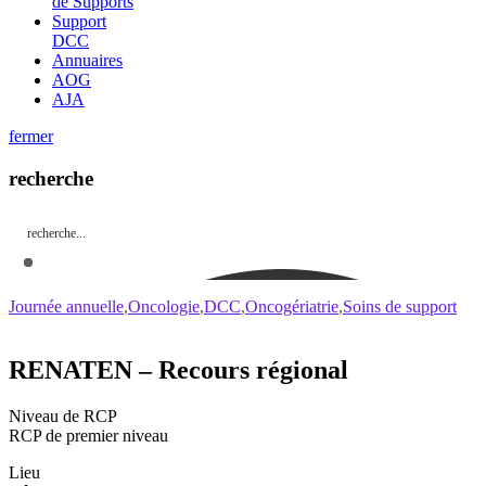
de Supports
Support
DCC
Annuaires
AOG
AJA
fermer
recherche
Journée annuelle
Oncologie
DCC
Oncogériatrie
Soins de support
RENATEN – Recours régional
Niveau de RCP
RCP de premier niveau
Lieu