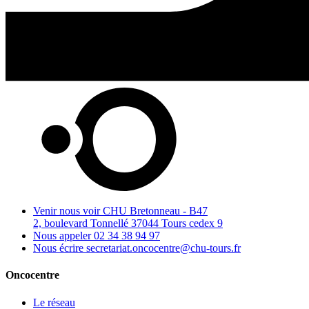
Venir nous voir
CHU Bretonneau - B47
2, boulevard Tonnellé 37044 Tours cedex 9
Nous appeler
02 34 38 94 97
Nous écrire
secretariat.oncocentre@chu-tours.fr
Oncocentre
Le réseau