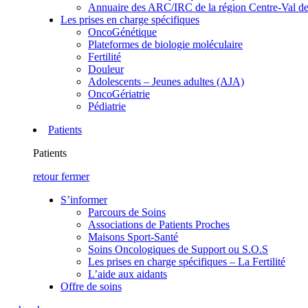
Annuaire des ARC/IRC de la région Centre-Val de
Les prises en charge spécifiques
OncoGénétique
Plateformes de biologie moléculaire
Fertilité
Douleur
Adolescents – Jeunes adultes (AJA)
OncoGériatrie
Pédiatrie
Patients
Patients
retour
fermer
S’informer
Parcours de Soins
Associations de Patients Proches
Maisons Sport-Santé
Soins Oncologiques de Support ou S.O.S
Les prises en charge spécifiques – La Fertilité
L’aide aux aidants
Offre de soins