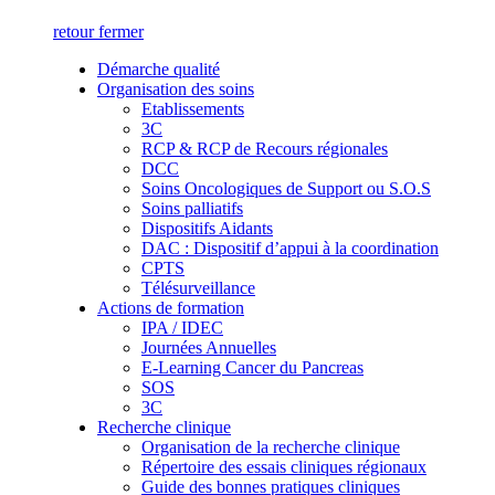
retour
fermer
Démarche qualité
Organisation des soins
Etablissements
3C
RCP & RCP de Recours régionales
DCC
Soins Oncologiques de Support ou S.O.S
Soins palliatifs
Dispositifs Aidants
DAC : Dispositif d’appui à la coordination
CPTS
Télésurveillance
Actions de formation
IPA / IDEC
Journées Annuelles
E-Learning Cancer du Pancreas
SOS
3C
Recherche clinique
Organisation de la recherche clinique
Répertoire des essais cliniques régionaux
Guide des bonnes pratiques cliniques