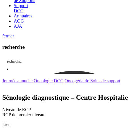
de Supports
Support
DCC
Annuaires
AOG
AJA
fermer
recherche
Journée annuelle
Oncologie
DCC
Oncogériatrie
Soins de support
Sénologie diagnostique – Centre Hospitali
Niveau de RCP
RCP de premier niveau
Lieu