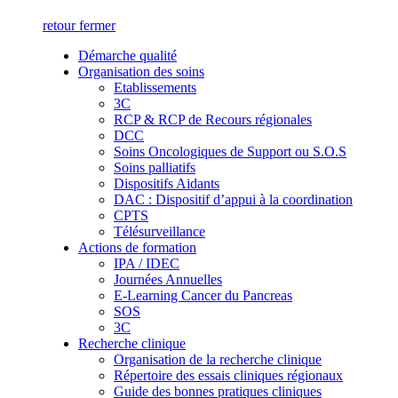
retour
fermer
Démarche qualité
Organisation des soins
Etablissements
3C
RCP & RCP de Recours régionales
DCC
Soins Oncologiques de Support ou S.O.S
Soins palliatifs
Dispositifs Aidants
DAC : Dispositif d’appui à la coordination
CPTS
Télésurveillance
Actions de formation
IPA / IDEC
Journées Annuelles
E-Learning Cancer du Pancreas
SOS
3C
Recherche clinique
Organisation de la recherche clinique
Répertoire des essais cliniques régionaux
Guide des bonnes pratiques cliniques