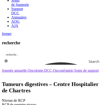
Soins
de Supports
Support
DCC
Annuaires
AOG
AJA
fermer
recherche
Search
Journée annuelle
Oncologie
DCC
Oncogériatrie
Soins de support
Tumeurs digestives – Centre Hospitalier
de Chartres
Niveau de RCP
RCP de premier niveau