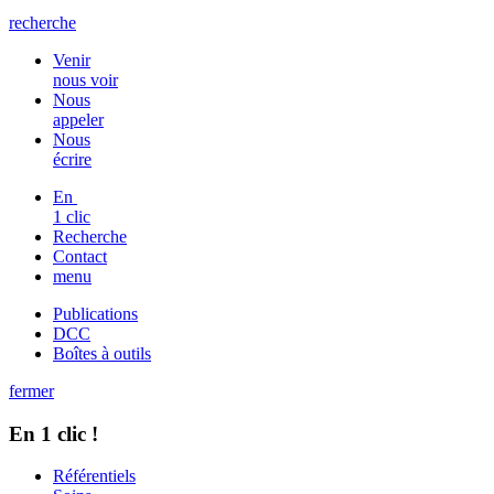
recherche
Venir
nous voir
Nous
appeler
Nous
écrire
En
1 clic
Recherche
Contact
menu
Publications
DCC
Boîtes à outils
fermer
En 1 clic !
Référentiels