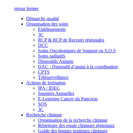
retour
fermer
Démarche qualité
Organisation des soins
Etablissements
3C
RCP & RCP de Recours régionales
DCC
Soins Oncologiques de Support ou S.O.S
Soins palliatifs
Dispositifs Aidants
DAC : Dispositif d’appui à la coordination
CPTS
Télésurveillance
Actions de formation
IPA / IDEC
Journées Annuelles
E-Learning Cancer du Pancreas
SOS
3C
Recherche clinique
Organisation de la recherche clinique
Répertoire des essais cliniques régionaux
Guide des bonnes pratiques cliniques