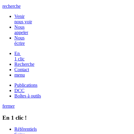
recherche
Venir
nous voir
Nous
appeler
Nous
écrire
En
1 clic
Recherche
Contact
menu
Publications
DCC
Boîtes à outils
fermer
En 1 clic !
Référentiels