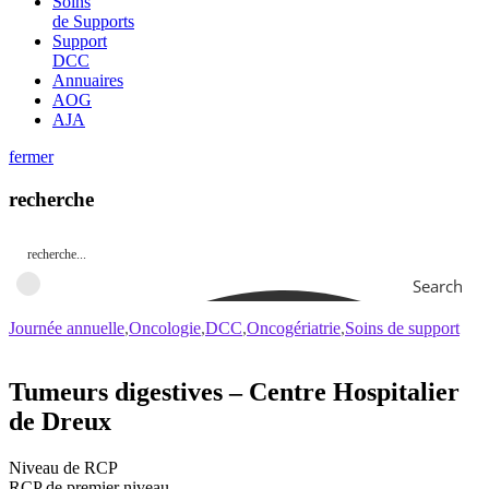
Soins
de Supports
Support
DCC
Annuaires
AOG
AJA
fermer
recherche
Search
Journée annuelle
Oncologie
DCC
Oncogériatrie
Soins de support
Tumeurs digestives – Centre Hospitalier
de Dreux
Niveau de RCP
RCP de premier niveau