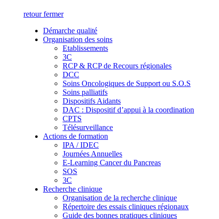
retour
fermer
Démarche qualité
Organisation des soins
Etablissements
3C
RCP & RCP de Recours régionales
DCC
Soins Oncologiques de Support ou S.O.S
Soins palliatifs
Dispositifs Aidants
DAC : Dispositif d’appui à la coordination
CPTS
Télésurveillance
Actions de formation
IPA / IDEC
Journées Annuelles
E-Learning Cancer du Pancreas
SOS
3C
Recherche clinique
Organisation de la recherche clinique
Répertoire des essais cliniques régionaux
Guide des bonnes pratiques cliniques