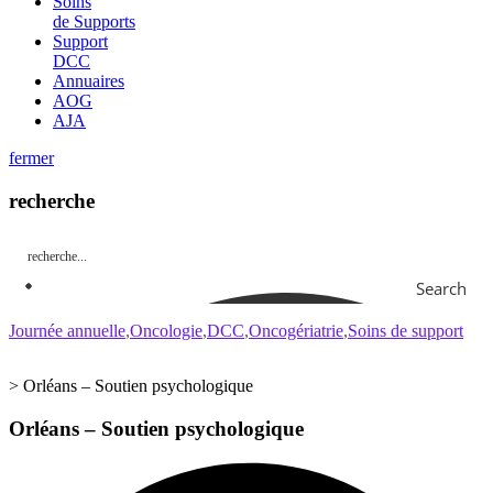
Soins
de Supports
Support
DCC
Annuaires
AOG
AJA
fermer
recherche
Search
Journée annuelle
Oncologie
DCC
Oncogériatrie
Soins de support
>
Orléans – Soutien psychologique
Orléans – Soutien psychologique