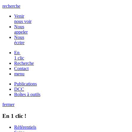
recherche
Venir
nous voir
Nous
appeler
Nous
écrire
En
1 clic
Recherche
Contact
menu
Publications
DCC
Boîtes à outils
fermer
En 1 clic !
Référentiels