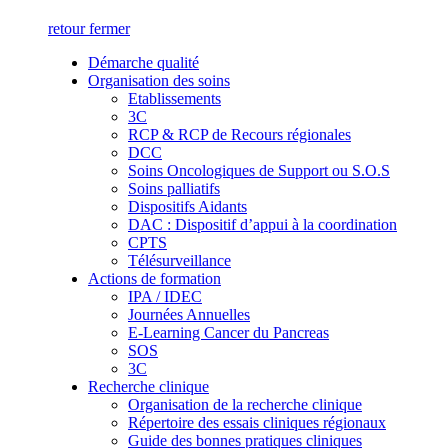
retour
fermer
Démarche qualité
Organisation des soins
Etablissements
3C
RCP & RCP de Recours régionales
DCC
Soins Oncologiques de Support ou S.O.S
Soins palliatifs
Dispositifs Aidants
DAC : Dispositif d’appui à la coordination
CPTS
Télésurveillance
Actions de formation
IPA / IDEC
Journées Annuelles
E-Learning Cancer du Pancreas
SOS
3C
Recherche clinique
Organisation de la recherche clinique
Répertoire des essais cliniques régionaux
Guide des bonnes pratiques cliniques