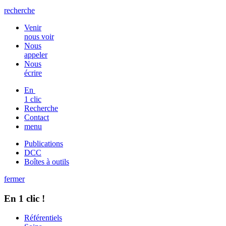
recherche
Venir
nous voir
Nous
appeler
Nous
écrire
En
1 clic
Recherche
Contact
menu
Publications
DCC
Boîtes à outils
fermer
En 1 clic !
Référentiels