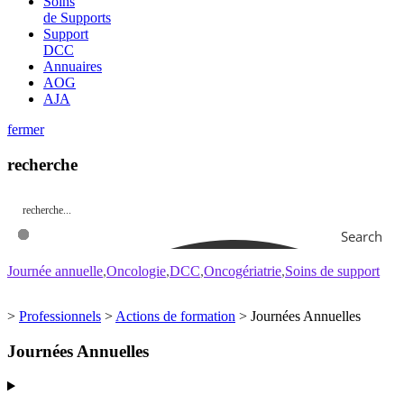
Soins
de Supports
Support
DCC
Annuaires
AOG
AJA
fermer
recherche
Search
Journée annuelle
Oncologie
DCC
Oncogériatrie
Soins de support
>
Professionnels
>
Actions de formation
>
Journées Annuelles
Journées Annuelles