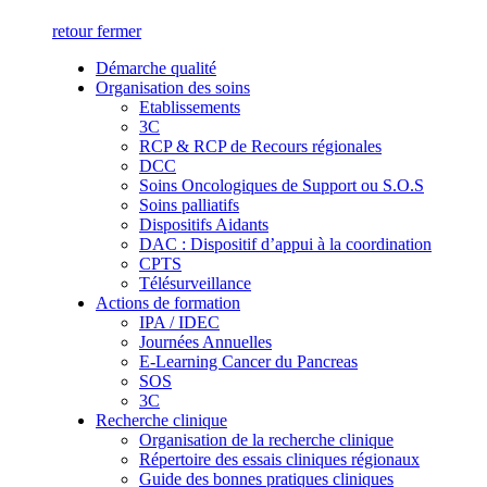
retour
fermer
Démarche qualité
Organisation des soins
Etablissements
3C
RCP & RCP de Recours régionales
DCC
Soins Oncologiques de Support ou S.O.S
Soins palliatifs
Dispositifs Aidants
DAC : Dispositif d’appui à la coordination
CPTS
Télésurveillance
Actions de formation
IPA / IDEC
Journées Annuelles
E-Learning Cancer du Pancreas
SOS
3C
Recherche clinique
Organisation de la recherche clinique
Répertoire des essais cliniques régionaux
Guide des bonnes pratiques cliniques