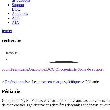
de Supports
Support
DCC
Annuaires
AOG
AJA
fermer
recherche
Journée annuelle
Oncologie
DCC
Oncogériatrie
Soins de support
>
Professionnels
>
Les prises en charge spécifiques
>
Pédiatrie
Pédiatrie
Chaque année, En France, environ 2 550 nouveaux cas de cancers sont di
de manière très significative ces dernières décennies et dépasse aujou