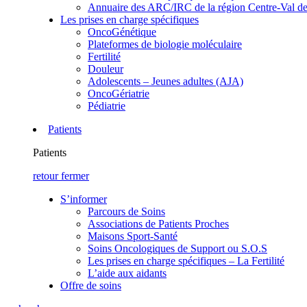
Annuaire des ARC/IRC de la région Centre-Val de
Les prises en charge spécifiques
OncoGénétique
Plateformes de biologie moléculaire
Fertilité
Douleur
Adolescents – Jeunes adultes (AJA)
OncoGériatrie
Pédiatrie
Patients
Patients
retour
fermer
S’informer
Parcours de Soins
Associations de Patients Proches
Maisons Sport-Santé
Soins Oncologiques de Support ou S.O.S
Les prises en charge spécifiques – La Fertilité
L’aide aux aidants
Offre de soins