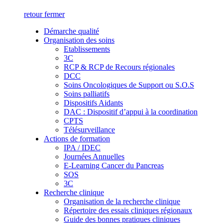
retour
fermer
Démarche qualité
Organisation des soins
Etablissements
3C
RCP & RCP de Recours régionales
DCC
Soins Oncologiques de Support ou S.O.S
Soins palliatifs
Dispositifs Aidants
DAC : Dispositif d’appui à la coordination
CPTS
Télésurveillance
Actions de formation
IPA / IDEC
Journées Annuelles
E-Learning Cancer du Pancreas
SOS
3C
Recherche clinique
Organisation de la recherche clinique
Répertoire des essais cliniques régionaux
Guide des bonnes pratiques cliniques