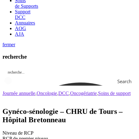
Soins
de Supports
Support
DCC
Annuaires
AOG
AJA
fermer
recherche
Search
Journée annuelle
Oncologie
DCC
Oncogériatrie
Soins de support
Gynéco-sénologie – CHRU de Tours –
Hôpital Bretonneau
Niveau de RCP
RCP de premier niveau