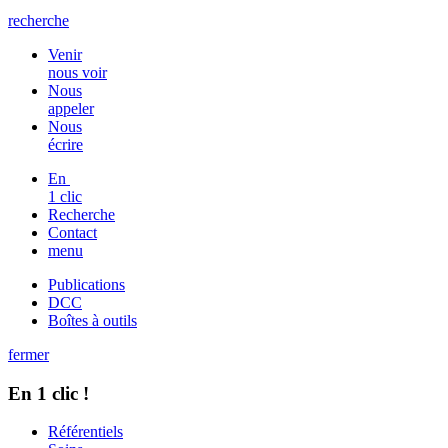
recherche
Venir
nous voir
Nous
appeler
Nous
écrire
En
1 clic
Recherche
Contact
menu
Publications
DCC
Boîtes à outils
fermer
En 1 clic !
Référentiels