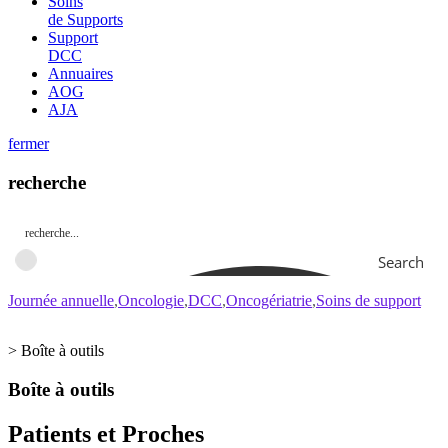
Soins
de Supports
Support
DCC
Annuaires
AOG
AJA
fermer
recherche
Search
Journée annuelle
Oncologie
DCC
Oncogériatrie
Soins de support
>
Boîte à outils
Boîte à outils
Patients et Proches