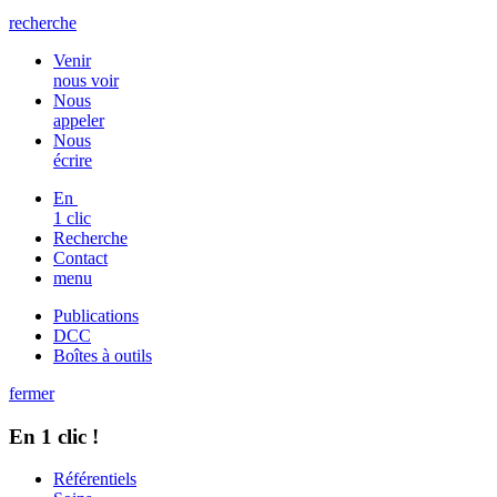
recherche
Venir
nous voir
Nous
appeler
Nous
écrire
En
1 clic
Recherche
Contact
menu
Publications
DCC
Boîtes à outils
fermer
En 1 clic !
Référentiels