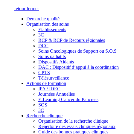
retour
fermer
Démarche qualité
Organisation des soins
Etablissements
3C
RCP & RCP de Recours régionales
DCC
Soins Oncologiques de Support ou S.O.S
Soins palliatifs
Dispositifs Aidants
DAC : Dispositif d’appui à la coordination
CPTS
Télésurveillance
Actions de formation
IPA / IDEC
Journées Annuelles
E-Learning Cancer du Pancreas
SOS
3C
Recherche clinique
Organisation de la recherche clinique
Répertoire des essais cliniques régionaux
Guide des bonnes pratiques cliniques