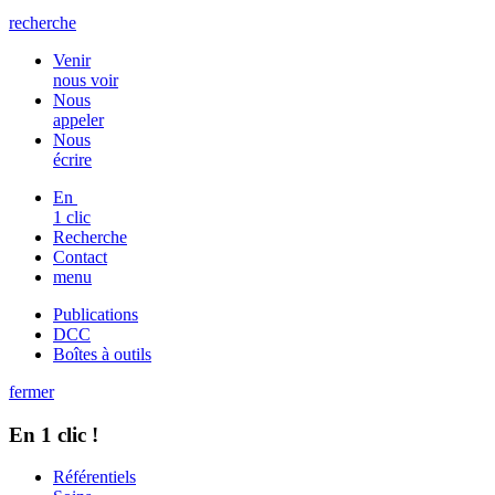
recherche
Venir
nous voir
Nous
appeler
Nous
écrire
En
1 clic
Recherche
Contact
menu
Publications
DCC
Boîtes à outils
fermer
En 1 clic !
Référentiels