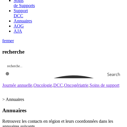
Soins
de Supports
Support
DCC
Annuaires
AOG
AJA
fermer
recherche
Search
Journée annuelle
Oncologie
DCC
Oncogériatrie
Soins de support
>
Annuaires
Annuaires
Retrouvez les contacts en région et leurs coordonnées dans les
annuaires suivants