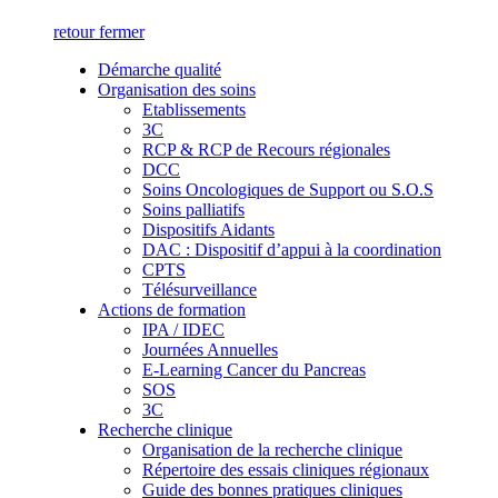
retour
fermer
Démarche qualité
Organisation des soins
Etablissements
3C
RCP & RCP de Recours régionales
DCC
Soins Oncologiques de Support ou S.O.S
Soins palliatifs
Dispositifs Aidants
DAC : Dispositif d’appui à la coordination
CPTS
Télésurveillance
Actions de formation
IPA / IDEC
Journées Annuelles
E-Learning Cancer du Pancreas
SOS
3C
Recherche clinique
Organisation de la recherche clinique
Répertoire des essais cliniques régionaux
Guide des bonnes pratiques cliniques