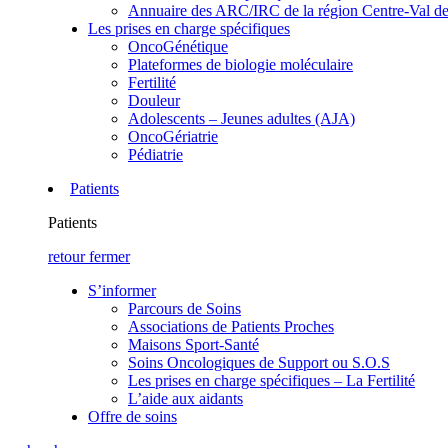
Annuaire des ARC/IRC de la région Centre-Val de
Les prises en charge spécifiques
OncoGénétique
Plateformes de biologie moléculaire
Fertilité
Douleur
Adolescents – Jeunes adultes (AJA)
OncoGériatrie
Pédiatrie
Patients
Patients
retour
fermer
S’informer
Parcours de Soins
Associations de Patients Proches
Maisons Sport-Santé
Soins Oncologiques de Support ou S.O.S
Les prises en charge spécifiques – La Fertilité
L’aide aux aidants
Offre de soins