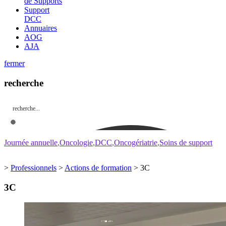
de Supports
Support
DCC
Annuaires
AOG
AJA
fermer
recherche
Journée annuelle
Oncologie
DCC
Oncogériatrie
Soins de support
>
Professionnels
>
Actions de formation
>
3C
3C