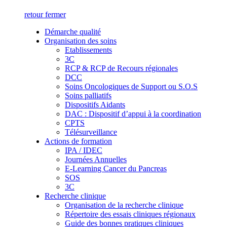
retour
fermer
Démarche qualité
Organisation des soins
Etablissements
3C
RCP & RCP de Recours régionales
DCC
Soins Oncologiques de Support ou S.O.S
Soins palliatifs
Dispositifs Aidants
DAC : Dispositif d’appui à la coordination
CPTS
Télésurveillance
Actions de formation
IPA / IDEC
Journées Annuelles
E-Learning Cancer du Pancreas
SOS
3C
Recherche clinique
Organisation de la recherche clinique
Répertoire des essais cliniques régionaux
Guide des bonnes pratiques cliniques