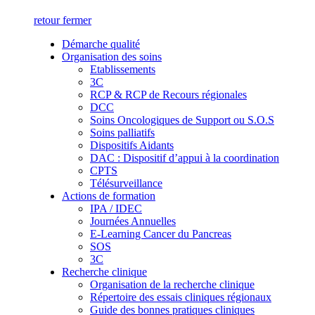
retour
fermer
Démarche qualité
Organisation des soins
Etablissements
3C
RCP & RCP de Recours régionales
DCC
Soins Oncologiques de Support ou S.O.S
Soins palliatifs
Dispositifs Aidants
DAC : Dispositif d’appui à la coordination
CPTS
Télésurveillance
Actions de formation
IPA / IDEC
Journées Annuelles
E-Learning Cancer du Pancreas
SOS
3C
Recherche clinique
Organisation de la recherche clinique
Répertoire des essais cliniques régionaux
Guide des bonnes pratiques cliniques