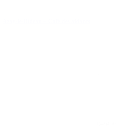
Azay-le-Rideau – Café des aidants
2
1
(42)
4.50