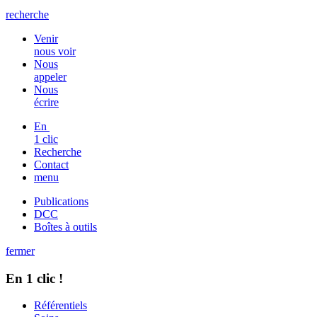
recherche
Venir
nous voir
Nous
appeler
Nous
écrire
En
1 clic
Recherche
Contact
menu
Publications
DCC
Boîtes à outils
fermer
En 1 clic !
Référentiels