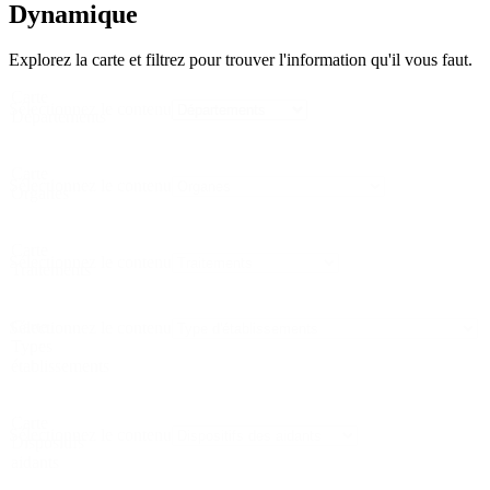
Dynamique
Explorez la carte et filtrez pour trouver l'information qu'il vous faut.
Carte
Sélectionnez le contenu
Départements
Carte
Sélectionnez le contenu
Organes
Carte
Sélectionnez le contenu
Traitements
Carte
Sélectionnez le contenu
Types
établissements
Carte
Sélectionnez le contenu
Dispositifs
aidants