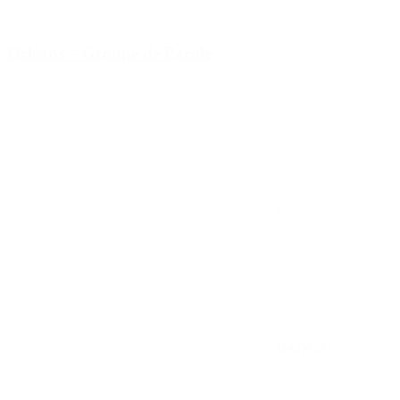
Orléans – Groupe de Parole
2
1
(42)
4.50