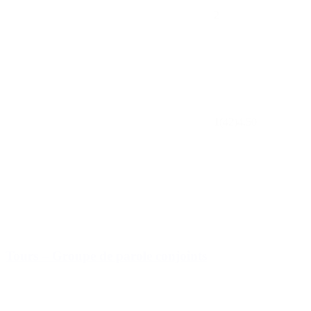
2
1
(42)
4.50
Tours – Groupe de parole conjoints