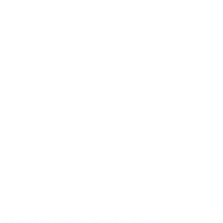
2
1
(42)
4.50
Château-la-Vallière – Café des aidants