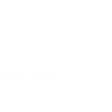
1
(42)
4.50
Buzançais – Café des aidants