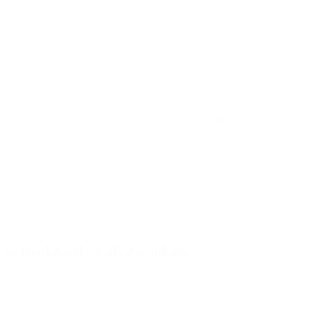
2
1
(42)
4.50
St Doulchard – Café des aidants