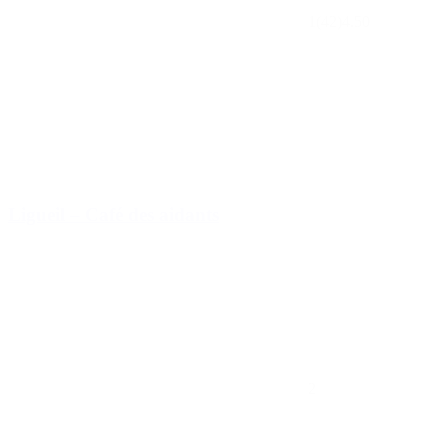
1
(42)
4.50
Ligueil – Café des aidants
2