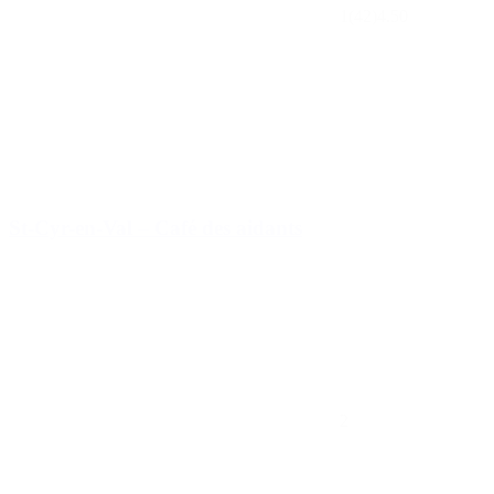
1
(42)
4.50
St-Cyr-en-Val – Café des aidants
2