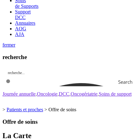
Soins
de Supports
Support
DCC
Annuaires
AOG
AJA
fermer
recherche
Search
Journée annuelle
Oncologie
DCC
Oncogériatrie
Soins de support
>
Patients et proches
>
Offre de soins
Offre de soins
La Carte