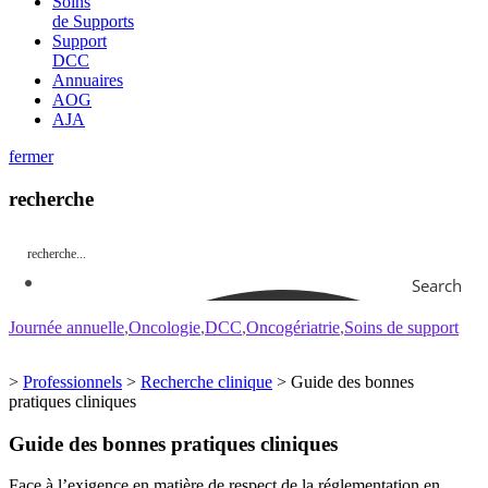
Soins
de Supports
Support
DCC
Annuaires
AOG
AJA
fermer
recherche
Search
Journée annuelle
Oncologie
DCC
Oncogériatrie
Soins de support
>
Professionnels
>
Recherche clinique
>
Guide des bonnes
pratiques cliniques
Guide des bonnes pratiques cliniques
Face à l’exigence en matière de respect de la réglementation en