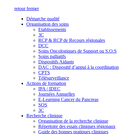
retour
fermer
Démarche qualité
Organisation des soins
Etablissements
3C
RCP & RCP de Recours régionales
DCC
Soins Oncologiques de Support ou S.O.S
Soins palliatifs
Dispositifs Aidants
DAC : Dispositif d’appui à la coordination
CPTS
Télésurveillance
Actions de formation
IPA / IDEC
Journées Annuelles
E-Learning Cancer du Pancreas
SOS
3C
Recherche clinique
Organisation de la recherche clinique
Répertoire des essais cliniques régionaux
Guide des bonnes pratiques cliniques