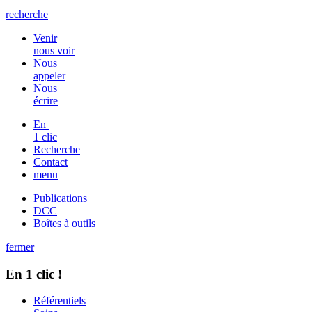
recherche
Venir
nous voir
Nous
appeler
Nous
écrire
En
1 clic
Recherche
Contact
menu
Publications
DCC
Boîtes à outils
fermer
En 1 clic !
Référentiels