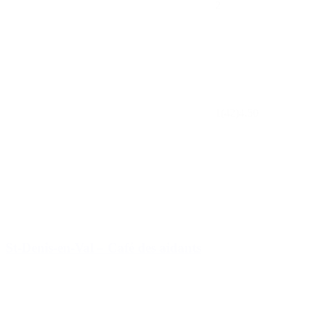
2
1
(42)
4.50
St-Denis-en-Val – Café des aidants