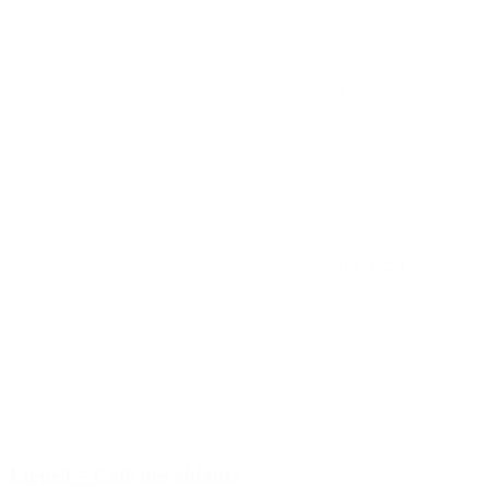
2
1
(42)
4.50
Ligueil – Café des aidants