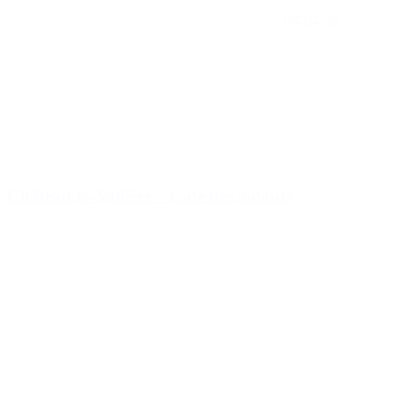
1
(42)
4.50
Château-la-Vallière – Café des aidants
2