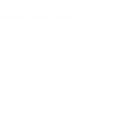
Buzançais – Café des aidants
2
1
(42)
4.50