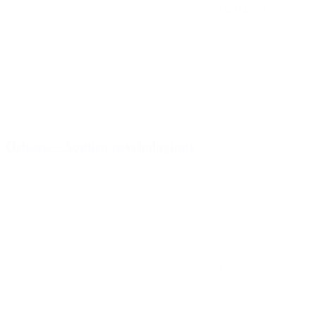
1
(42)
4.50
Orléans – Soutien psychologique
2