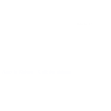
1
(42)
4.50
Azay-le-Rideau – Café des aidants