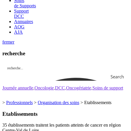
Soins
de Supports
Support
DCC
Annuaires
AOG
AJA
fermer
recherche
Search
Journée annuelle
Oncologie
DCC
Oncogériatrie
Soins de support
>
Professionnels
>
Organisation des soins
>
Etablissements
Etablissements
35 établissements traitent les patients atteints de cancer en région
Centre-Val de Loire.