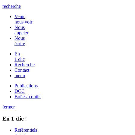
recherche
Venir
nous voir
Nous
appeler
Nous
écrire
En
1 clic
Recherche
Contact
menu
Publications
DCC
Boîtes à outils
fermer
En 1 clic !
Référentiels