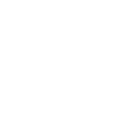
1
(42)
4.50
Orléans – Groupe de Parole