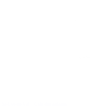
2
1
(42)
4.50
St-Cyr-en-Val – Café des aidants