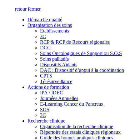
retour
fermer
Démarche qualité
Organisation des soins
Etablissements
3C
RCP & RCP de Recours régionales
DCC
Soins Oncologiques de Support ou S.O.S
Soins palliatifs
Dispositifs Aidants
DAC : Dispositif d’appui à la coordination
CPTS
Télésurveillance
Actions de formation
IPA / IDEC
Journées Annuelles
E-Learning Cancer du Pancreas
SOS
3C
Recherche clinique
Organisation de la recherche clinique
Répertoire des essais cliniques régionaux
Guide des bonnes pratiques cliniques