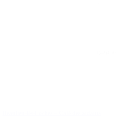
2
1
(42)
4.50
Beaulieu-lès-Loches – Café des aidants