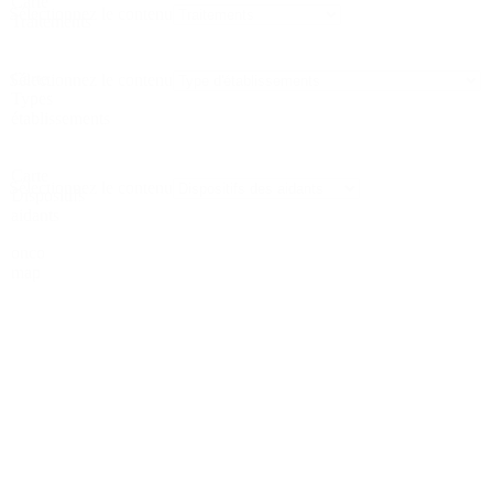
Carte
Sélectionnez le contenu
Traitements
Carte
Sélectionnez le contenu
Types
établissements
Carte
Sélectionnez le contenu
Dispositifs
aidants
onco
map