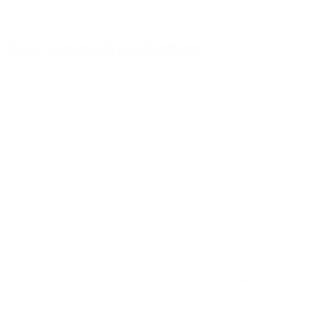
Tours – Groupe de parole enfants
2
1
(42)
4.50