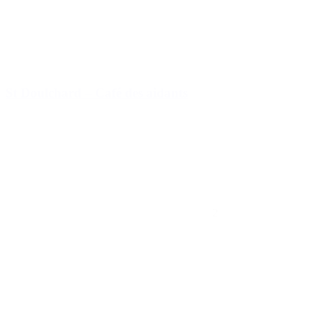
St Doulchard – Café des aidants
2