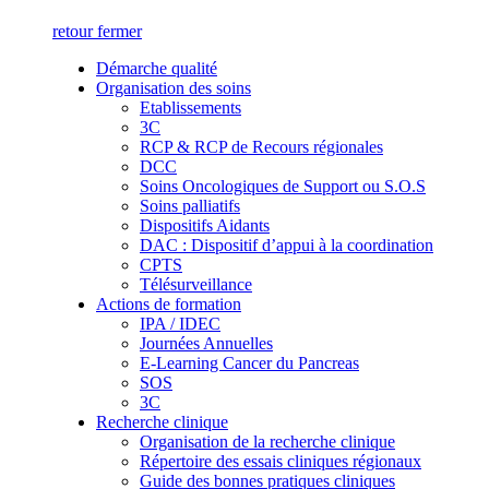
retour
fermer
Démarche qualité
Organisation des soins
Etablissements
3C
RCP & RCP de Recours régionales
DCC
Soins Oncologiques de Support ou S.O.S
Soins palliatifs
Dispositifs Aidants
DAC : Dispositif d’appui à la coordination
CPTS
Télésurveillance
Actions de formation
IPA / IDEC
Journées Annuelles
E-Learning Cancer du Pancreas
SOS
3C
Recherche clinique
Organisation de la recherche clinique
Répertoire des essais cliniques régionaux
Guide des bonnes pratiques cliniques