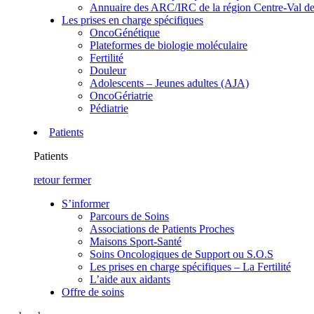
Annuaire des ARC/IRC de la région Centre-Val de
Les prises en charge spécifiques
OncoGénétique
Plateformes de biologie moléculaire
Fertilité
Douleur
Adolescents – Jeunes adultes (AJA)
OncoGériatrie
Pédiatrie
Patients
Patients
retour
fermer
S’informer
Parcours de Soins
Associations de Patients Proches
Maisons Sport-Santé
Soins Oncologiques de Support ou S.O.S
Les prises en charge spécifiques – La Fertilité
L’aide aux aidants
Offre de soins