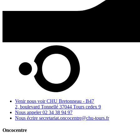
Venir nous voir
CHU Bretonneau - B47
2, boulevard Tonnellé 37044 Tours cedex 9
Nous appeler
02 34 38 94 97
Nous écrire
secretariat.oncocentre@chu-tours.fr
Oncocentre