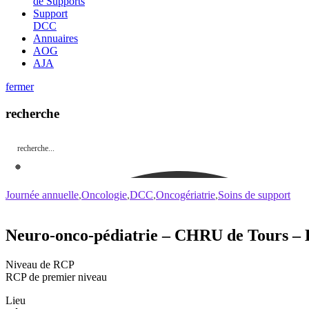
de Supports
Support
DCC
Annuaires
AOG
AJA
fermer
recherche
Journée annuelle
Oncologie
DCC
Oncogériatrie
Soins de support
Neuro-onco-pédiatrie – CHRU de Tours – H
Niveau de RCP
RCP de premier niveau
Lieu