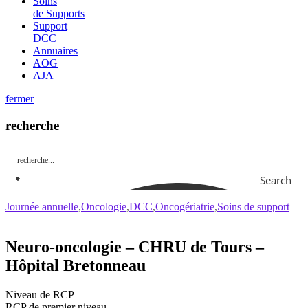
Soins
de Supports
Support
DCC
Annuaires
AOG
AJA
fermer
recherche
Search
Journée annuelle
Oncologie
DCC
Oncogériatrie
Soins de support
Neuro-oncologie – CHRU de Tours –
Hôpital Bretonneau
Niveau de RCP
RCP de premier niveau