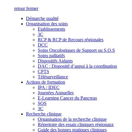
retour
fermer
Démarche qualité
Organisation des soins
Etablissements
3C
RCP & RCP de Recours régionales
DCC
Soins Oncologiques de Support ou S.O.S
Soins palliatifs
Dispositifs Aidants
DAC : Dispositif d’appui à la coordination
CPTS
Télésurveillance
Actions de formation
IPA / IDEC
Journées Annuelles
E-Learning Cancer du Pancreas
SOS
3C
Recherche clinique
Organisation de la recherche clinique
Répertoire des essais cliniques régionaux
Guide des bonnes pratiques cliniques