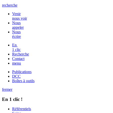
recherche
Venir
nous voir
Nous
appeler
Nous
écrire
En
1 clic
Recherche
Contact
menu
Publications
DCC
Boîtes à outils
fermer
En 1 clic !
Référentiels