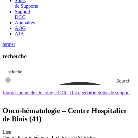
Soins
de Supports
Support
DCC
Annuaires
AOG
AJA
fermer
recherche
Search
Journée annuelle
Oncologie
DCC
Oncogériatrie
Soins de support
Onco-hématologie – Centre Hospitalier
de Blois (41)
Lieu
Centre de radiothérapie - La Chaussée St Victor