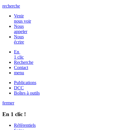
recherche
Venir
nous voir
Nous
appeler
Nous
écrire
En
1 clic
Recherche
Contact
menu
Publications
DCC
Boîtes à outils
fermer
En 1 clic !
Référentiels