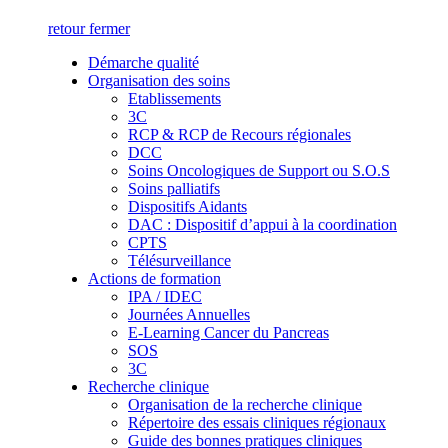
retour
fermer
Démarche qualité
Organisation des soins
Etablissements
3C
RCP & RCP de Recours régionales
DCC
Soins Oncologiques de Support ou S.O.S
Soins palliatifs
Dispositifs Aidants
DAC : Dispositif d’appui à la coordination
CPTS
Télésurveillance
Actions de formation
IPA / IDEC
Journées Annuelles
E-Learning Cancer du Pancreas
SOS
3C
Recherche clinique
Organisation de la recherche clinique
Répertoire des essais cliniques régionaux
Guide des bonnes pratiques cliniques