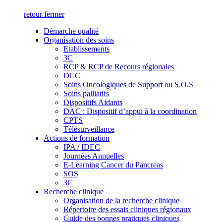
retour
fermer
Démarche qualité
Organisation des soins
Etablissements
3C
RCP & RCP de Recours régionales
DCC
Soins Oncologiques de Support ou S.O.S
Soins palliatifs
Dispositifs Aidants
DAC : Dispositif d’appui à la coordination
CPTS
Télésurveillance
Actions de formation
IPA / IDEC
Journées Annuelles
E-Learning Cancer du Pancreas
SOS
3C
Recherche clinique
Organisation de la recherche clinique
Répertoire des essais cliniques régionaux
Guide des bonnes pratiques cliniques