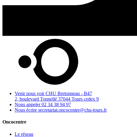
Venir nous voir
CHU Bretonneau - B47
2, boulevard Tonnellé 37044 Tours cedex 9
Nous appeler
02 34 38 94 97
Nous écrire
secretariat.oncocentre@chu-tours.fr
Oncocentre
Le réseau