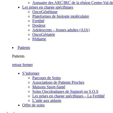
Annuaire des ARC/IRC de la région Centre-Val de
Les prises en charge spécifiques
OncoGénétique
Plateformes de biologie moléculaire
Fertilité
Douleur
Adolescents – Jeunes adultes (AJA)
OncoGériatrie
Pédiatrie
Patients
Patients
retour
fermer
S’informer
Parcours de Soins
Associations de Patients Proches
Maisons Sport-Santé
Soins Oncologiques de Support ou S.O.S
Les prises en charge spécifiques – La Fertilité
L’aide aux aidants
Offre de soins