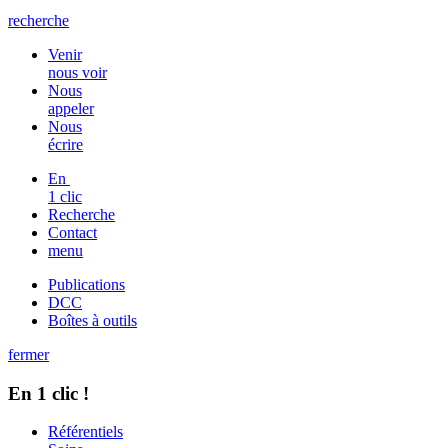
recherche
Venir
nous voir
Nous
appeler
Nous
écrire
En
1 clic
Recherche
Contact
menu
Publications
DCC
Boîtes à outils
fermer
En 1 clic !
Référentiels