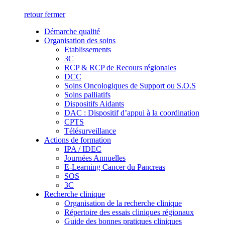
retour
fermer
Démarche qualité
Organisation des soins
Etablissements
3C
RCP & RCP de Recours régionales
DCC
Soins Oncologiques de Support ou S.O.S
Soins palliatifs
Dispositifs Aidants
DAC : Dispositif d’appui à la coordination
CPTS
Télésurveillance
Actions de formation
IPA / IDEC
Journées Annuelles
E-Learning Cancer du Pancreas
SOS
3C
Recherche clinique
Organisation de la recherche clinique
Répertoire des essais cliniques régionaux
Guide des bonnes pratiques cliniques