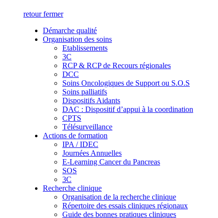
retour
fermer
Démarche qualité
Organisation des soins
Etablissements
3C
RCP & RCP de Recours régionales
DCC
Soins Oncologiques de Support ou S.O.S
Soins palliatifs
Dispositifs Aidants
DAC : Dispositif d’appui à la coordination
CPTS
Télésurveillance
Actions de formation
IPA / IDEC
Journées Annuelles
E-Learning Cancer du Pancreas
SOS
3C
Recherche clinique
Organisation de la recherche clinique
Répertoire des essais cliniques régionaux
Guide des bonnes pratiques cliniques