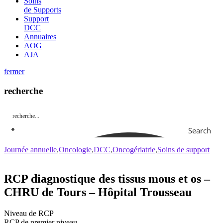
Soins
de Supports
Support
DCC
Annuaires
AOG
AJA
fermer
recherche
Search
Journée annuelle
Oncologie
DCC
Oncogériatrie
Soins de support
RCP diagnostique des tissus mous et os –
CHRU de Tours – Hôpital Trousseau
Niveau de RCP
RCP de premier niveau