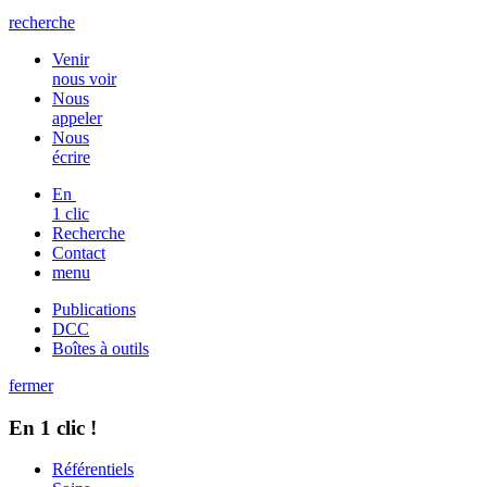
recherche
Venir
nous voir
Nous
appeler
Nous
écrire
En
1 clic
Recherche
Contact
menu
Publications
DCC
Boîtes à outils
fermer
En 1 clic !
Référentiels