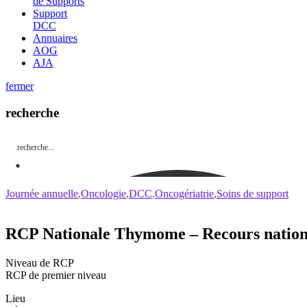
de Supports
Support
DCC
Annuaires
AOG
AJA
fermer
recherche
Journée annuelle
Oncologie
DCC
Oncogériatrie
Soins de support
RCP Nationale Thymome – Recours nation
Niveau de RCP
RCP de premier niveau
Lieu