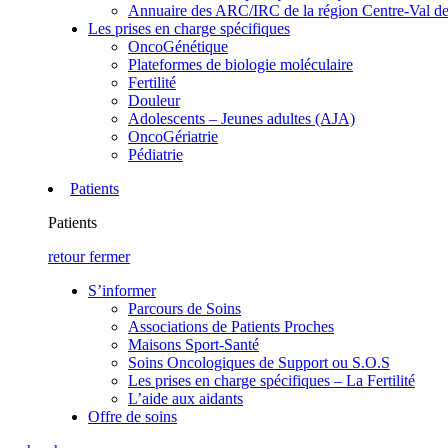
Annuaire des ARC/IRC de la région Centre-Val de
Les prises en charge spécifiques
OncoGénétique
Plateformes de biologie moléculaire
Fertilité
Douleur
Adolescents – Jeunes adultes (AJA)
OncoGériatrie
Pédiatrie
Patients
Patients
retour
fermer
S’informer
Parcours de Soins
Associations de Patients Proches
Maisons Sport-Santé
Soins Oncologiques de Support ou S.O.S
Les prises en charge spécifiques – La Fertilité
L’aide aux aidants
Offre de soins