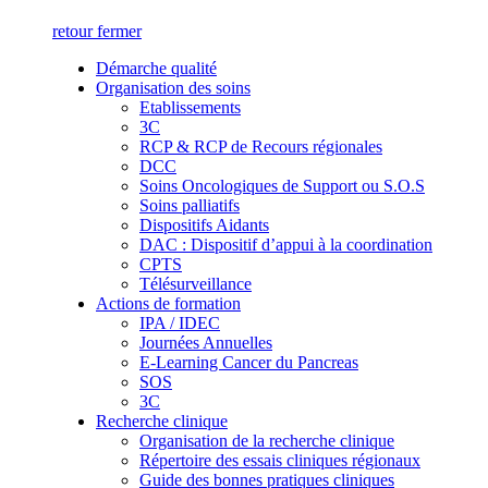
retour
fermer
Démarche qualité
Organisation des soins
Etablissements
3C
RCP & RCP de Recours régionales
DCC
Soins Oncologiques de Support ou S.O.S
Soins palliatifs
Dispositifs Aidants
DAC : Dispositif d’appui à la coordination
CPTS
Télésurveillance
Actions de formation
IPA / IDEC
Journées Annuelles
E-Learning Cancer du Pancreas
SOS
3C
Recherche clinique
Organisation de la recherche clinique
Répertoire des essais cliniques régionaux
Guide des bonnes pratiques cliniques