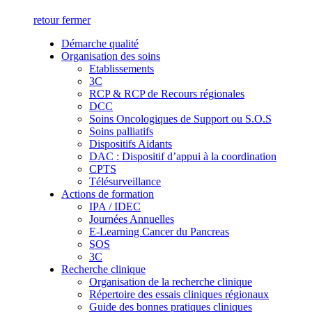
retour
fermer
Démarche qualité
Organisation des soins
Etablissements
3C
RCP & RCP de Recours régionales
DCC
Soins Oncologiques de Support ou S.O.S
Soins palliatifs
Dispositifs Aidants
DAC : Dispositif d’appui à la coordination
CPTS
Télésurveillance
Actions de formation
IPA / IDEC
Journées Annuelles
E-Learning Cancer du Pancreas
SOS
3C
Recherche clinique
Organisation de la recherche clinique
Répertoire des essais cliniques régionaux
Guide des bonnes pratiques cliniques