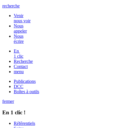
recherche
Venir
nous voir
Nous
appeler
Nous
écrire
En
1 clic
Recherche
Contact
menu
Publications
DCC
Boîtes à outils
fermer
En 1 clic !
Référentiels