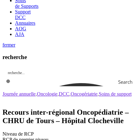
Soins
de Supports
Support
DCC
Annuaires
AOG
AJA
fermer
recherche
Search
Journée annuelle
Oncologie
DCC
Oncogériatrie
Soins de support
Recours inter-régional Oncopédiatrie –
CHRU de Tours – Hôpital Clocheville
Niveau de RCP
RCP de premier niveau