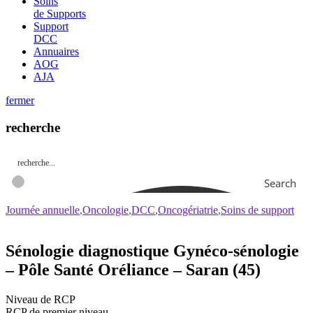
Soins
de Supports
Support
DCC
Annuaires
AOG
AJA
fermer
recherche
Search
Journée annuelle
Oncologie
DCC
Oncogériatrie
Soins de support
Sénologie diagnostique Gynéco-sénologie
– Pôle Santé Oréliance – Saran (45)
Niveau de RCP
RCP de premier niveau