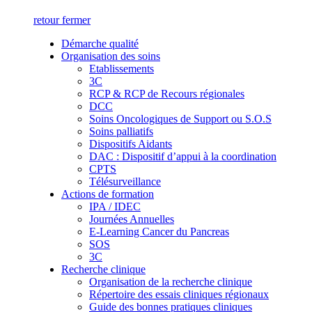
retour
fermer
Démarche qualité
Organisation des soins
Etablissements
3C
RCP & RCP de Recours régionales
DCC
Soins Oncologiques de Support ou S.O.S
Soins palliatifs
Dispositifs Aidants
DAC : Dispositif d’appui à la coordination
CPTS
Télésurveillance
Actions de formation
IPA / IDEC
Journées Annuelles
E-Learning Cancer du Pancreas
SOS
3C
Recherche clinique
Organisation de la recherche clinique
Répertoire des essais cliniques régionaux
Guide des bonnes pratiques cliniques