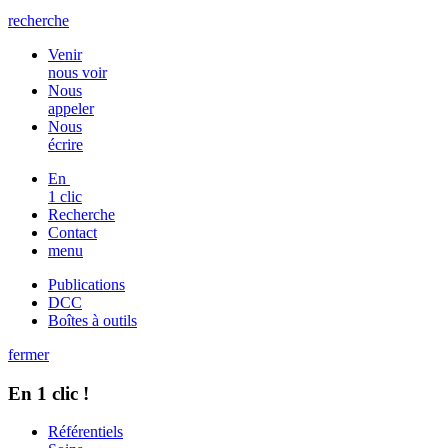
recherche
Venir
nous voir
Nous
appeler
Nous
écrire
En
1 clic
Recherche
Contact
menu
Publications
DCC
Boîtes à outils
fermer
En 1 clic !
Référentiels