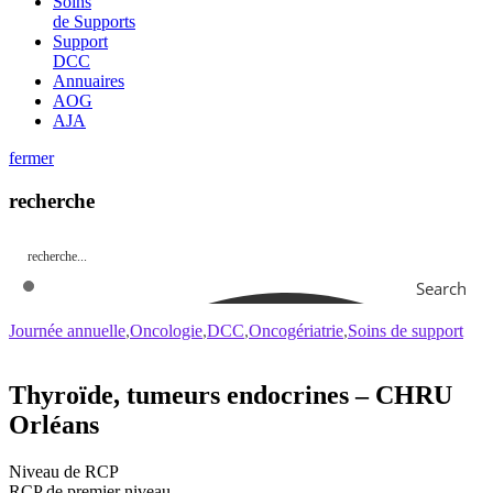
Soins
de Supports
Support
DCC
Annuaires
AOG
AJA
fermer
recherche
Search
Journée annuelle
Oncologie
DCC
Oncogériatrie
Soins de support
Thyroïde, tumeurs endocrines – CHRU
Orléans
Niveau de RCP
RCP de premier niveau