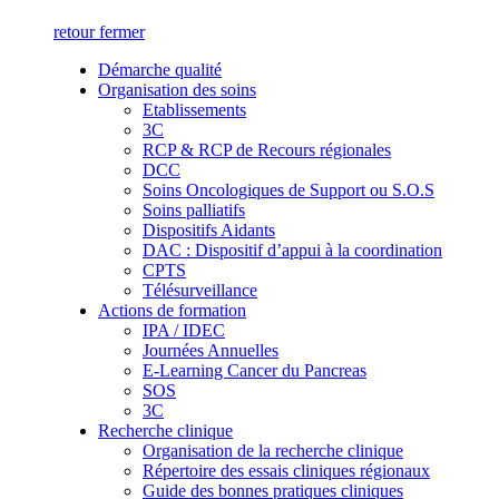
retour
fermer
Démarche qualité
Organisation des soins
Etablissements
3C
RCP & RCP de Recours régionales
DCC
Soins Oncologiques de Support ou S.O.S
Soins palliatifs
Dispositifs Aidants
DAC : Dispositif d’appui à la coordination
CPTS
Télésurveillance
Actions de formation
IPA / IDEC
Journées Annuelles
E-Learning Cancer du Pancreas
SOS
3C
Recherche clinique
Organisation de la recherche clinique
Répertoire des essais cliniques régionaux
Guide des bonnes pratiques cliniques