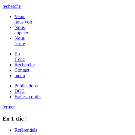
recherche
Venir
nous voir
Nous
appeler
Nous
écrire
En
1 clic
Recherche
Contact
menu
Publications
DCC
Boîtes à outils
fermer
En 1 clic !
Référentiels