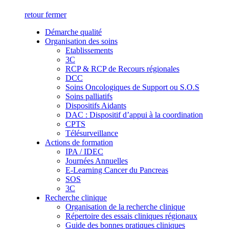
retour
fermer
Démarche qualité
Organisation des soins
Etablissements
3C
RCP & RCP de Recours régionales
DCC
Soins Oncologiques de Support ou S.O.S
Soins palliatifs
Dispositifs Aidants
DAC : Dispositif d’appui à la coordination
CPTS
Télésurveillance
Actions de formation
IPA / IDEC
Journées Annuelles
E-Learning Cancer du Pancreas
SOS
3C
Recherche clinique
Organisation de la recherche clinique
Répertoire des essais cliniques régionaux
Guide des bonnes pratiques cliniques