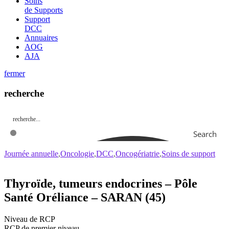
Soins
de Supports
Support
DCC
Annuaires
AOG
AJA
fermer
recherche
Search
Journée annuelle
Oncologie
DCC
Oncogériatrie
Soins de support
Thyroïde, tumeurs endocrines – Pôle
Santé Oréliance – SARAN (45)
Niveau de RCP
RCP de premier niveau