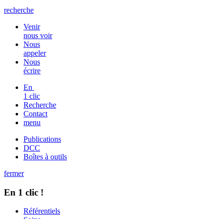
recherche
Venir
nous voir
Nous
appeler
Nous
écrire
En
1 clic
Recherche
Contact
menu
Publications
DCC
Boîtes à outils
fermer
En 1 clic !
Référentiels