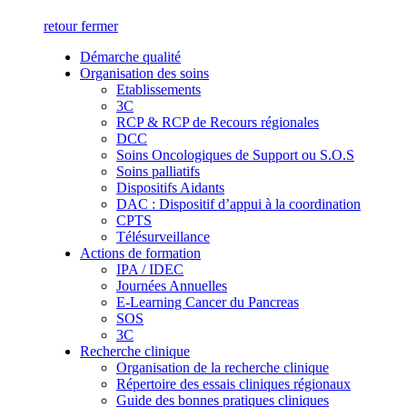
retour
fermer
Démarche qualité
Organisation des soins
Etablissements
3C
RCP & RCP de Recours régionales
DCC
Soins Oncologiques de Support ou S.O.S
Soins palliatifs
Dispositifs Aidants
DAC : Dispositif d’appui à la coordination
CPTS
Télésurveillance
Actions de formation
IPA / IDEC
Journées Annuelles
E-Learning Cancer du Pancreas
SOS
3C
Recherche clinique
Organisation de la recherche clinique
Répertoire des essais cliniques régionaux
Guide des bonnes pratiques cliniques