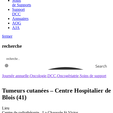
Soins
de Supports
Support
DCC
Annuaires
AOG
AJA
fermer
recherche
Search
Journée annuelle
Oncologie
DCC
Oncogériatrie
Soins de support
Tumeurs cutanées – Centre Hospitalier de
Blois (41)
Lieu
Centre de radiothérapie - La Chaussée St Victor