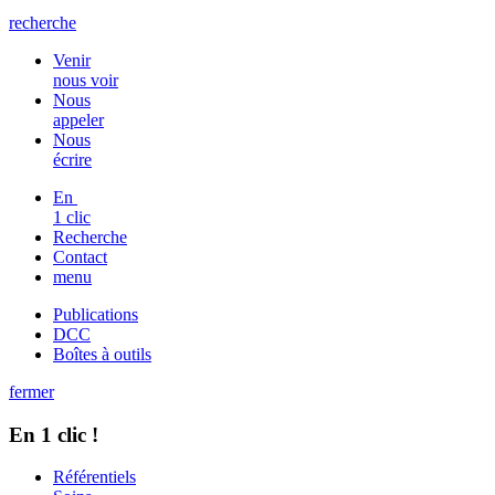
recherche
Venir
nous voir
Nous
appeler
Nous
écrire
En
1 clic
Recherche
Contact
menu
Publications
DCC
Boîtes à outils
fermer
En 1 clic !
Référentiels