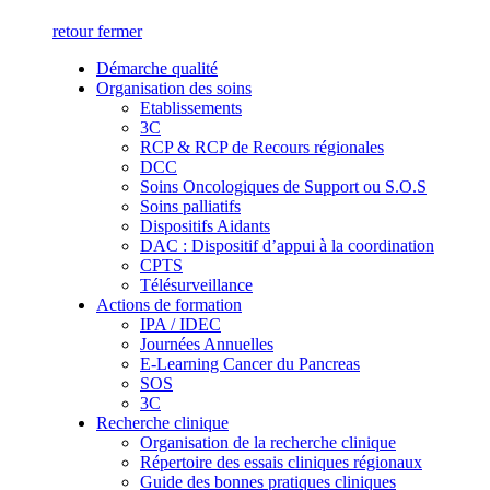
retour
fermer
Démarche qualité
Organisation des soins
Etablissements
3C
RCP & RCP de Recours régionales
DCC
Soins Oncologiques de Support ou S.O.S
Soins palliatifs
Dispositifs Aidants
DAC : Dispositif d’appui à la coordination
CPTS
Télésurveillance
Actions de formation
IPA / IDEC
Journées Annuelles
E-Learning Cancer du Pancreas
SOS
3C
Recherche clinique
Organisation de la recherche clinique
Répertoire des essais cliniques régionaux
Guide des bonnes pratiques cliniques