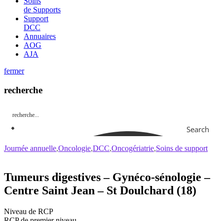
Soins
de Supports
Support
DCC
Annuaires
AOG
AJA
fermer
recherche
Search
Journée annuelle
Oncologie
DCC
Oncogériatrie
Soins de support
Tumeurs digestives – Gynéco-sénologie –
Centre Saint Jean – St Doulchard (18)
Niveau de RCP
RCP de premier niveau