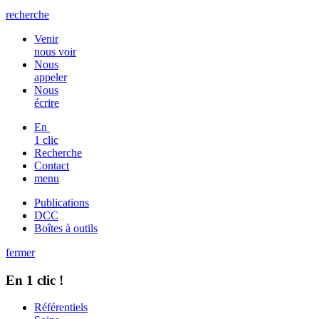
recherche
Venir
nous voir
Nous
appeler
Nous
écrire
En
1 clic
Recherche
Contact
menu
Publications
DCC
Boîtes à outils
fermer
En 1 clic !
Référentiels