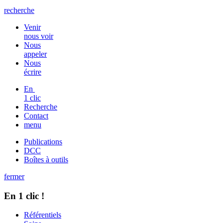
recherche
Venir
nous voir
Nous
appeler
Nous
écrire
En
1 clic
Recherche
Contact
menu
Publications
DCC
Boîtes à outils
fermer
En 1 clic !
Référentiels