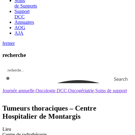
Soins
de Supports
Support
DCC
Annuaires
AOG
AJA
fermer
recherche
Search
Journée annuelle
Oncologie
DCC
Oncogériatrie
Soins de support
Tumeurs thoraciques – Centre
Hospitalier de Montargis
Lieu
Centre de radiothérapie