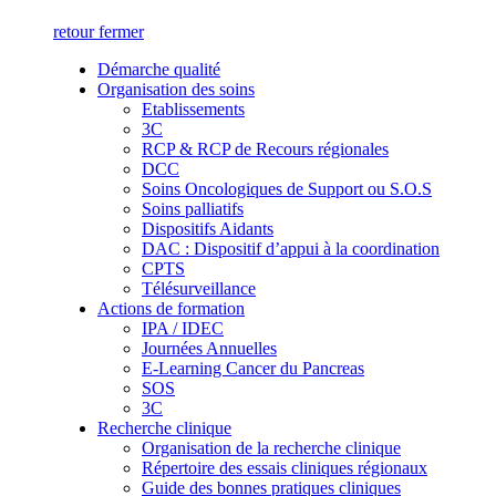
retour
fermer
Démarche qualité
Organisation des soins
Etablissements
3C
RCP & RCP de Recours régionales
DCC
Soins Oncologiques de Support ou S.O.S
Soins palliatifs
Dispositifs Aidants
DAC : Dispositif d’appui à la coordination
CPTS
Télésurveillance
Actions de formation
IPA / IDEC
Journées Annuelles
E-Learning Cancer du Pancreas
SOS
3C
Recherche clinique
Organisation de la recherche clinique
Répertoire des essais cliniques régionaux
Guide des bonnes pratiques cliniques