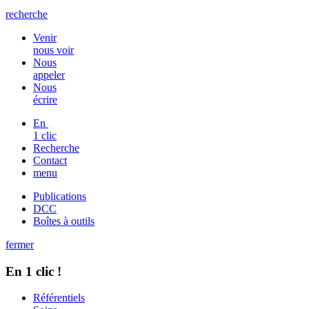
recherche
Venir
nous voir
Nous
appeler
Nous
écrire
En
1 clic
Recherche
Contact
menu
Publications
DCC
Boîtes à outils
fermer
En 1 clic !
Référentiels