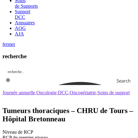
Soins
de Supports
Support
DCC
Annuaires
AOG
AJA
fermer
recherche
Search
Journée annuelle
Oncologie
DCC
Oncogériatrie
Soins de support
Tumeurs thoraciques – CHRU de Tours –
Hôpital Bretonneau
Niveau de RCP
RCP de premier niveau