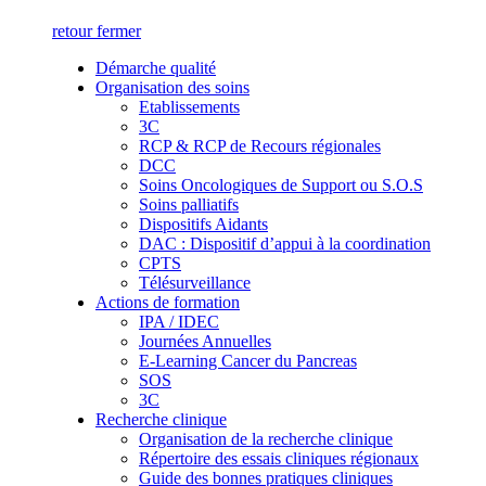
retour
fermer
Démarche qualité
Organisation des soins
Etablissements
3C
RCP & RCP de Recours régionales
DCC
Soins Oncologiques de Support ou S.O.S
Soins palliatifs
Dispositifs Aidants
DAC : Dispositif d’appui à la coordination
CPTS
Télésurveillance
Actions de formation
IPA / IDEC
Journées Annuelles
E-Learning Cancer du Pancreas
SOS
3C
Recherche clinique
Organisation de la recherche clinique
Répertoire des essais cliniques régionaux
Guide des bonnes pratiques cliniques