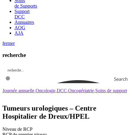
Soins
de Supports
Support
DCC
Annuaires
AOG
AJA
fermer
recherche
Search
Journée annuelle
Oncologie
DCC
Oncogériatrie
Soins de support
Tumeurs urologiques – Centre
Hospitalier de Dreux/HPEL
Niveau de RCP
RCP de premier niveau