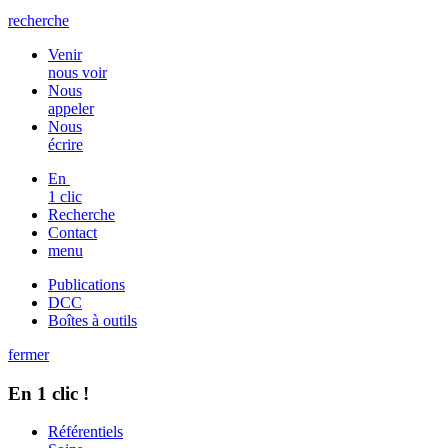
recherche
Venir
nous voir
Nous
appeler
Nous
écrire
En
1 clic
Recherche
Contact
menu
Publications
DCC
Boîtes à outils
fermer
En 1 clic !
Référentiels