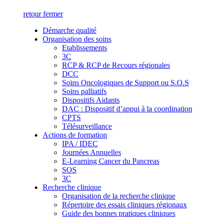
retour
fermer
Démarche qualité
Organisation des soins
Etablissements
3C
RCP & RCP de Recours régionales
DCC
Soins Oncologiques de Support ou S.O.S
Soins palliatifs
Dispositifs Aidants
DAC : Dispositif d’appui à la coordination
CPTS
Télésurveillance
Actions de formation
IPA / IDEC
Journées Annuelles
E-Learning Cancer du Pancreas
SOS
3C
Recherche clinique
Organisation de la recherche clinique
Répertoire des essais cliniques régionaux
Guide des bonnes pratiques cliniques