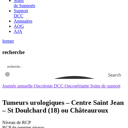
Soins
de Supports
Support
DCC
Annuaires
AOG
AJA
fermer
recherche
Search
Journée annuelle
Oncologie
DCC
Oncogériatrie
Soins de support
Tumeurs urologiques – Centre Saint Jean
– St Doulchard (18) ou Châteauroux
Niveau de RCP
RCP de premier niveau