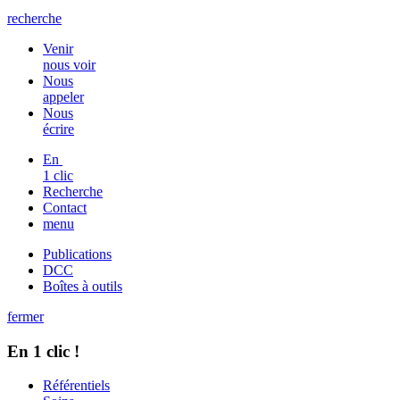
recherche
Venir
nous voir
Nous
appeler
Nous
écrire
En
1 clic
Recherche
Contact
menu
Publications
DCC
Boîtes à outils
fermer
En 1 clic !
Référentiels