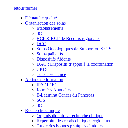
retour
fermer
Démarche qualité
Organisation des soins
Etablissements
3C
RCP & RCP de Recours régionales
DCC
Soins Oncologiques de Support ou S.O.S
Soins palliatifs
Dispositifs Aidants
DAC : Dispositif d’appui à la coordination
CPTS
Télésurveillance
Actions de formation
IPA / IDEC
Journées Annuelles
E-Learning Cancer du Pancreas
SOS
3C
Recherche clinique
Organisation de la recherche clinique
Répertoire des essais cliniques régionaux
Guide des bonnes pratiques cliniques