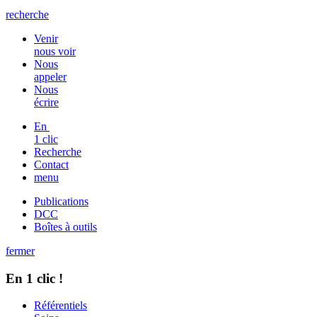
recherche
Venir
nous voir
Nous
appeler
Nous
écrire
En
1 clic
Recherche
Contact
menu
Publications
DCC
Boîtes à outils
fermer
En 1 clic !
Référentiels