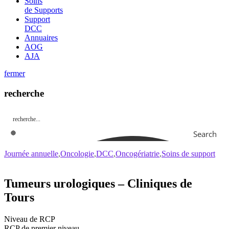
Soins
de Supports
Support
DCC
Annuaires
AOG
AJA
fermer
recherche
Search
Journée annuelle
Oncologie
DCC
Oncogériatrie
Soins de support
Tumeurs urologiques – Cliniques de
Tours
Niveau de RCP
RCP de premier niveau