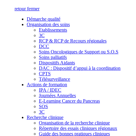
retour
fermer
Démarche qualité
Organisation des soins
Etablissements
3C
RCP & RCP de Recours régionales
DCC
Soins Oncologiques de Support ou S.O.S
Soins palliatifs
Dispositifs Aidants
DAC : Dispositif d’appui à la coordination
CPTS
Télésurveillance
Actions de formation
IPA / IDEC
Journées Annuelles
E-Learning Cancer du Pancreas
SOS
3C
Recherche clinique
Organisation de la recherche clinique
Répertoire des essais cliniques régionaux
Guide des bonnes pratiques cliniques