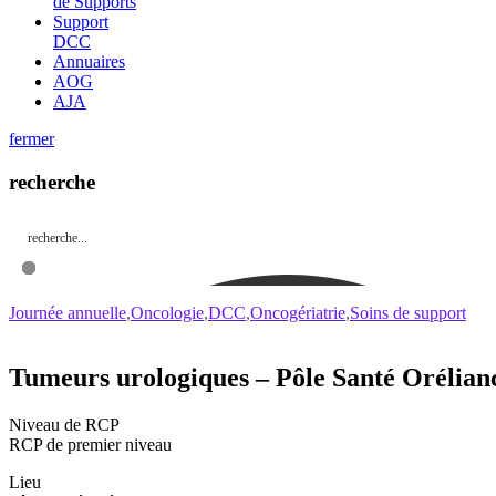
de Supports
Support
DCC
Annuaires
AOG
AJA
fermer
recherche
Journée annuelle
Oncologie
DCC
Oncogériatrie
Soins de support
Tumeurs urologiques – Pôle Santé Orélianc
Niveau de RCP
RCP de premier niveau
Lieu