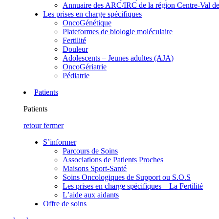
Annuaire des ARC/IRC de la région Centre-Val de
Les prises en charge spécifiques
OncoGénétique
Plateformes de biologie moléculaire
Fertilité
Douleur
Adolescents – Jeunes adultes (AJA)
OncoGériatrie
Pédiatrie
Patients
Patients
retour
fermer
S’informer
Parcours de Soins
Associations de Patients Proches
Maisons Sport-Santé
Soins Oncologiques de Support ou S.O.S
Les prises en charge spécifiques – La Fertilité
L’aide aux aidants
Offre de soins