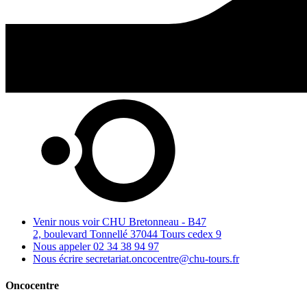
Venir nous voir
CHU Bretonneau - B47
2, boulevard Tonnellé 37044 Tours cedex 9
Nous appeler
02 34 38 94 97
Nous écrire
secretariat.oncocentre@chu-tours.fr
Oncocentre