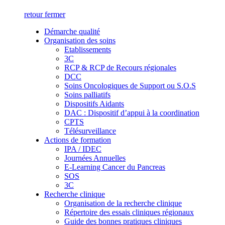
retour
fermer
Démarche qualité
Organisation des soins
Etablissements
3C
RCP & RCP de Recours régionales
DCC
Soins Oncologiques de Support ou S.O.S
Soins palliatifs
Dispositifs Aidants
DAC : Dispositif d’appui à la coordination
CPTS
Télésurveillance
Actions de formation
IPA / IDEC
Journées Annuelles
E-Learning Cancer du Pancreas
SOS
3C
Recherche clinique
Organisation de la recherche clinique
Répertoire des essais cliniques régionaux
Guide des bonnes pratiques cliniques