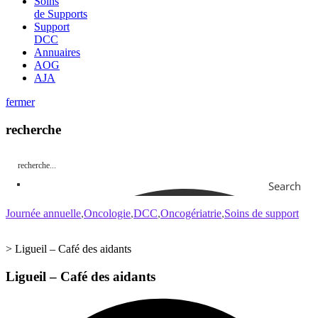
Soins
de Supports
Support
DCC
Annuaires
AOG
AJA
fermer
recherche
Search
Journée annuelle
Oncologie
DCC
Oncogériatrie
Soins de support
>
Ligueil – Café des aidants
Ligueil – Café des aidants