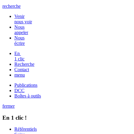
recherche
Venir
nous voir
Nous
appeler
Nous
écrire
En
1 clic
Recherche
Contact
menu
Publications
DCC
Boîtes à outils
fermer
En 1 clic !
Référentiels