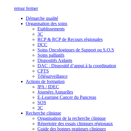
retour
fermer
Démarche qualité
Organisation des soins
Etablissements
3C
RCP & RCP de Recours régionales
DCC
Soins Oncologiques de Support ou S.O.S
Soins palliatifs
Dispositifs Aidants
DAC : Dispositif d’appui à la coordination
CPTS
Télésurveillance
Actions de formation
IPA / IDEC
Journées Annuelles
E-Learning Cancer du Pancreas
SOS
3C
Recherche clinique
Organisation de la recherche clinique
Répertoire des essais cliniques régionaux
Guide des bonnes pratiques cliniques