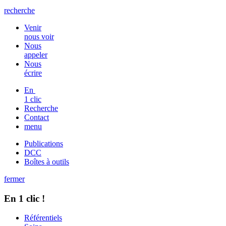
recherche
Venir
nous voir
Nous
appeler
Nous
écrire
En
1 clic
Recherche
Contact
menu
Publications
DCC
Boîtes à outils
fermer
En 1 clic !
Référentiels