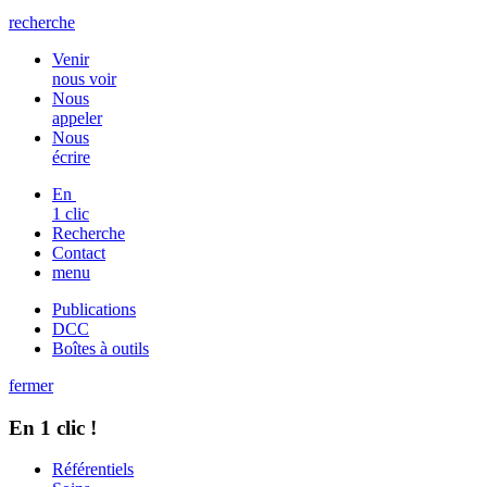
recherche
Venir
nous voir
Nous
appeler
Nous
écrire
En
1 clic
Recherche
Contact
menu
Publications
DCC
Boîtes à outils
fermer
En 1 clic !
Référentiels