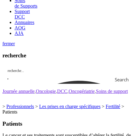
Soins
de Supports
Support
DCC
Annuaires
AOG
AJA
fermer
recherche
Search
Journée annuelle
Oncologie
DCC
Oncogériatrie
Soins de support
>
Professionnels
>
Les prises en charge spécifiques
>
Fertilité
>
Patients
Patients
Le cancer et ses traitements sont susceptibles d’altérer la fertilité, de