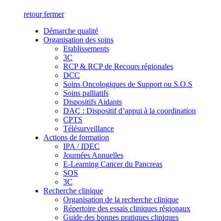
retour
fermer
Démarche qualité
Organisation des soins
Etablissements
3C
RCP & RCP de Recours régionales
DCC
Soins Oncologiques de Support ou S.O.S
Soins palliatifs
Dispositifs Aidants
DAC : Dispositif d’appui à la coordination
CPTS
Télésurveillance
Actions de formation
IPA / IDEC
Journées Annuelles
E-Learning Cancer du Pancreas
SOS
3C
Recherche clinique
Organisation de la recherche clinique
Répertoire des essais cliniques régionaux
Guide des bonnes pratiques cliniques