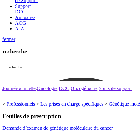
de Supports
Support
DCC
Annuaires
AOG
AJA
fermer
recherche
Journée annuelle
Oncologie
DCC
Oncogériatrie
Soins de support
>
Professionnels
>
Les prises en charge spécifiques
>
Génétique molé
Feuilles de prescription
Demande d’examen de génétique moléculaire du cancer