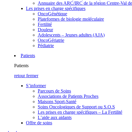
Annuaire des ARC/IRC de la région Centre-Val de
Les prises en charge spécifiques
OncoGénétique
Plateformes de biologie moléculaire
Fertilité
Douleur
Adolescents – Jeunes adultes (AJA)
OncoGériatrie
Pédiatrie
Patients
Patients
retour
fermer
S’informer
Parcours de Soins
Associations de Patients Proches
Maisons Sport-Santé
Soins Oncologiques de Support ou S.O.S
Les prises en charge spécifiques – La Fertilité
L’aide aux aidants
Offre de soins