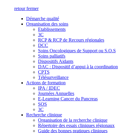
retour
fermer
Démarche qualité
Organisation des soins
Etablissements
3C
RCP & RCP de Recours régionales
DCC
Soins Oncologiques de Support ou S.O.S
Soins palliatifs
Dispositifs Aidants
DAC : Dispositif d’appui à la coordination
CPTS
Télésurveillance
Actions de formation
IPA / IDEC
Journées Annuelles
E-Learning Cancer du Pancreas
SOS
3C
Recherche clinique
Organisation de la recherche clinique
Répertoire des essais cliniques régionaux
Guide des bonnes pratiques cliniques