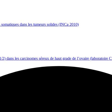
s somatiques dans les tumeurs solides (INCa 2010)
/2) dans les carcinomes séreux de haut grade de l’ovaire (laboratoir