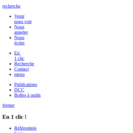
recherche
Venir
nous voir
Nous
appeler
Nous
écrire
En
1 clic
Recherche
Contact
menu
Publications
DCC
Boîtes à outils
fermer
En 1 clic !
Référentiels