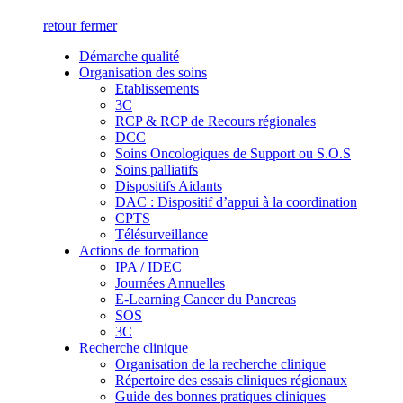
retour
fermer
Démarche qualité
Organisation des soins
Etablissements
3C
RCP & RCP de Recours régionales
DCC
Soins Oncologiques de Support ou S.O.S
Soins palliatifs
Dispositifs Aidants
DAC : Dispositif d’appui à la coordination
CPTS
Télésurveillance
Actions de formation
IPA / IDEC
Journées Annuelles
E-Learning Cancer du Pancreas
SOS
3C
Recherche clinique
Organisation de la recherche clinique
Répertoire des essais cliniques régionaux
Guide des bonnes pratiques cliniques